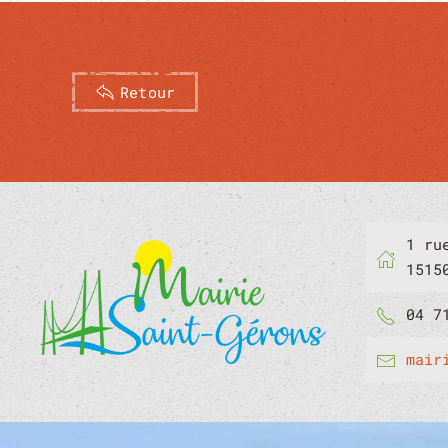
Retour
1 ru
1515
04 7
mair