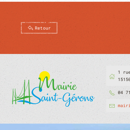
Retour
1 ru
1515
04 7
mair